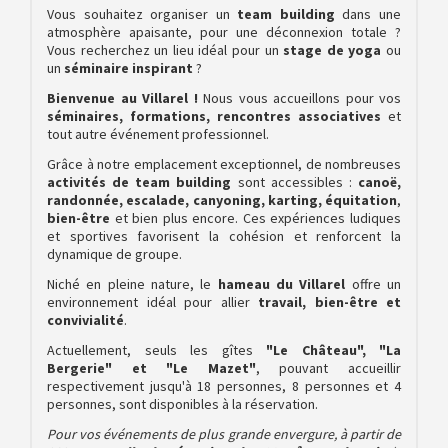
Vous souhaitez organiser un
team building
dans une
atmosphère apaisante, pour une déconnexion totale ?
Vous recherchez un lieu idéal pour un
stage de yoga
ou
un
séminaire inspirant
?
Bienvenue au Villarel !
Nous vous accueillons pour vos
séminaires, formations, rencontres associatives
et
tout autre événement professionnel.
Grâce à notre emplacement exceptionnel, de nombreuses
activités de team building
sont accessibles :
canoë,
randonnée, escalade, canyoning, karting, équitation
,
bien-être
et bien plus encore. Ces expériences ludiques
et sportives favorisent la cohésion et renforcent la
dynamique de groupe.
Niché en pleine nature, le
hameau du Villarel
offre un
environnement idéal pour allier
travail, bien-être et
convivialité
.
Actuellement, seuls les gîtes
"Le Château", "La
Bergerie" et "Le Mazet"
, pouvant accueillir
respectivement jusqu'à 18 personnes, 8 personnes et 4
personnes, sont disponibles à la réservation.
Pour vos événements de plus grande envergure, à partir de