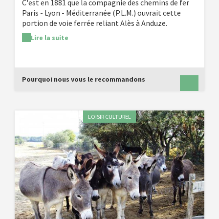
C'est en 1881 que la compagnie des chemins de fer
Paris - Lyon - Méditerranée (P.L.M.) ouvrait cette
portion de voie ferrée reliant Alès à Anduze.
L'événement de la saison est le retour de la 140 C 27.
Lire la suite
Après 3 ans de travaux elle retrouve enfin ces
paysages cévenols. C'est l'une des plus grandes
locomotives à vapeur françaises, qui circulera
souvent entre Anduze et Saint-Jean-du-Gard.
Pourquoi nous vous le recommandons
LOISIR CULTUREL