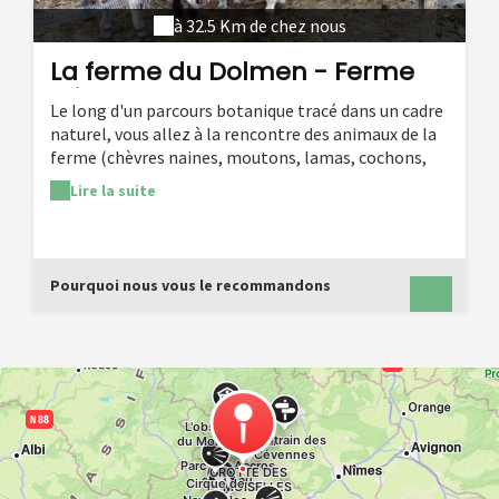
à 32.5 Km de chez nous
La ferme du Dolmen - Ferme
pédagogique
Le long d'un parcours botanique tracé dans un cadre
naturel, vous allez à la rencontre des animaux de la
ferme (chèvres naines, moutons, lamas, cochons,
paons, oies de Guinée, poules, coqs, canards…) en
Lire la suite
liberté ou en semi-liberté, et de plantes étiquetées.
Des poneys, des ânes et des aires de jeux permettent
aux enfants d'être en contact direct avec les bêtes
et des aires de pique-nique de prolonger cette
Pourquoi nous vous le recommandons
rencontre toute la journée.