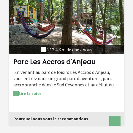
à 12.4 Km de chez nous
Parc Les Accros d'Anjeau
En venant au parc de loisirs Les Accros d'Anjeau,
vous entrez dans un grand parc d'aventures, parc
accrobranche dans le Sud Cévennes et au début du
Causse de Bandas, tout proche du Cirque de
Lire la suite
Navacelles. C'est un véritable parc naturel et
ombragé de 3 hectares, avec plus de 140 jeux en
hauteur, en passant par du vélo dans les arbres, du
surf, et bien sur des grandes tyroliennes et des sauts
Pourquoi nous vous le recommandons
extrêmes, de quoi faire le plein de sensations fortes
et de profiter de moments fun sportifs ! Nos