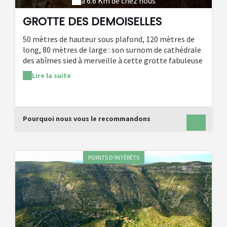
à 6.6 Km de chez nous
GROTTE DES DEMOISELLES
50 mètres de hauteur sous plafond, 120 mètres de
long, 80 mètres de large : son surnom de cathédrale
des abîmes sied à merveille à cette grotte fabuleuse
situé sur le plateau de Thaurac. Découverte en 1884,
Lire la suite
elle a son lot de légendes, comme en témoigne,
entre autres la stalagmite de la Vierge à l'Enfant.
Pourquoi nous vous le recommandons
POINTS D'INTÉRÊTS