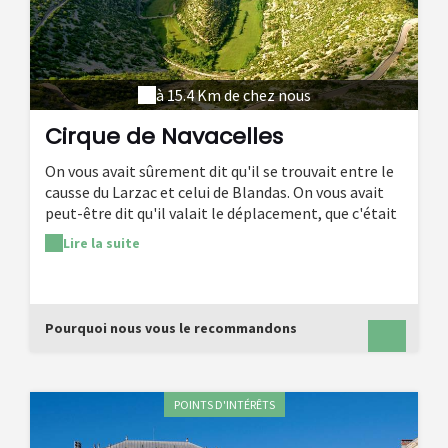
à 15.4 Km de chez nous
Cirque de Navacelles
On vous avait sûrement dit qu'il se trouvait entre le
causse du Larzac et celui de Blandas. On vous avait
peut-être dit qu'il valait le déplacement, que c'était
un joyau géologique. On n'aura probablement pas
Lire la suite
pu vous décrire à quel point le panorama est à
couper le souffle. Vertigineux. C'est peut-être le
premier mot qui traverse l'esprit lorsqu'on arrive au
belvédère de la baume d'Auriol, juste au-dessus du
Pourquoi nous vous le recommandons
site et que le regard chute littéralement dans ce
canyon de 300 mètres. On y visite la Maison du Grand
Site : à la fois pour y pêcher des renseignements -
c'est une antenne de l'office de tourisme - mais aussi
POINTS D'INTÉRÊTS
pour faire une provision de produits de terroir
(fromages, vins) et y admirer l'artisanat local. L'eau