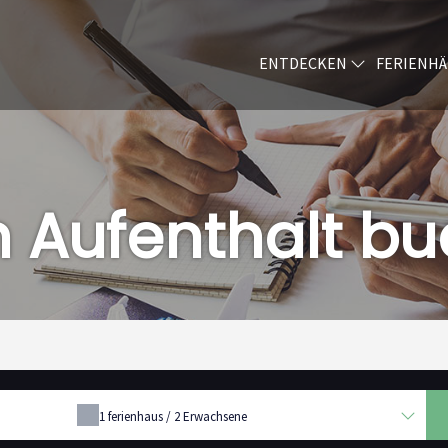
ENTDECKEN
FERIENH
n Aufenthalt b
1
ferienhaus /
2
Erwachsene