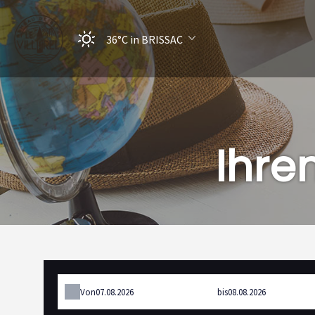
36°C
in BRISSAC
Ihre
Von
bis