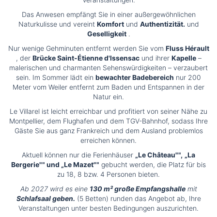
Das Anwesen empfängt Sie in einer außergewöhnlichen
Naturkulisse und vereint
Komfort
und
Authentizität.
und
Geselligkeit
.
Nur wenige Gehminuten entfernt werden Sie vom
Fluss Hérault
, der
Brücke Saint-Étienne d'Issensac
und ihrer
Kapelle
–
malerischen und charmanten Sehenswürdigkeiten – verzaubert
sein. Im Sommer lädt ein
bewachter Badebereich
nur 200
Meter vom Weiler entfernt zum Baden und Entspannen in der
Natur ein.
Le Villarel ist leicht erreichbar und profitiert von seiner Nähe zu
Montpellier, dem Flughafen und dem TGV-Bahnhof, sodass Ihre
Gäste Sie aus ganz Frankreich und dem Ausland problemlos
erreichen können.
Aktuell können nur die Ferienhäuser
„Le Château"",
„La
Bergerie"" und „Le Mazet""
gebucht werden, die Platz für bis
zu 18, 8 bzw. 4 Personen bieten.
Ab 2027 wird es eine
130 m² große Empfangshalle
mit
Schlafsaal geben.
(5 Betten) runden das Angebot ab, Ihre
Veranstaltungen unter besten Bedingungen auszurichten.