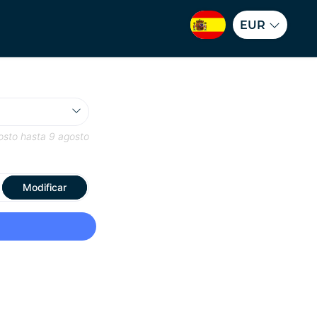
EUR
osto
hasta
9 agosto
Modificar