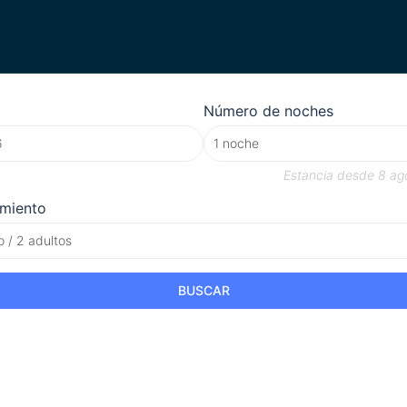
Número de noches
Estancia desde
8 ag
amiento
o / 2 adultos