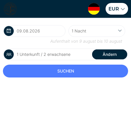
EUR
Aufenthalt von
9 august
bis
10 august
1 Unterkunft / 2 erwachsene
Ändern